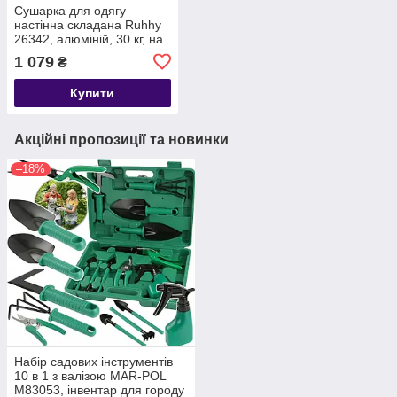
Сушарка для одягу
настінна складана Ruhhy
26342, алюміній, 30 кг, на
18 гачків
1 079
₴
Купити
Акційні пропозиції та новинки
–18%
Набір садових інструментів
10 в 1 з валізою MAR-POL
M83053, інвентар для городу