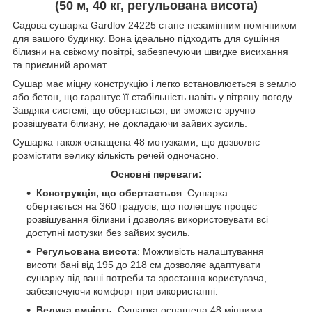
(50 м, 40 кг, регульована висота)
Cадова сушарка Gardlov 24225 стане незамінним помічником
для вашого будинку. Вона ідеально підходить для сушіння
білизни на свіжому повітрі, забезпечуючи швидке висихання
та приємний аромат.
Сушар має міцну конструкцію і легко встановлюється в землю
або бетон, що гарантує її стабільність навіть у вітряну погоду.
Завдяки системі, що обертається, ви зможете зручно
розвішувати білизну, не докладаючи зайвих зусиль.
Сушарка також оснащена 48 мотузками, що дозволяє
розмістити велику кількість речей одночасно.
Основні переваги:
Конструкція, що обертається
: Сушарка
обертається на 360 градусів, що полегшує процес
розвішування білизни і дозволяє використовувати всі
доступні мотузки без зайвих зусиль.
Регульована висота
: Можливість налаштування
висоти бані від 195 до 218 см дозволяє адаптувати
сушарку під ваші потреби та зростання користувача,
забезпечуючи комфорт при використанні.
Велика ємність
: Сушарка оснащена 48 міцними