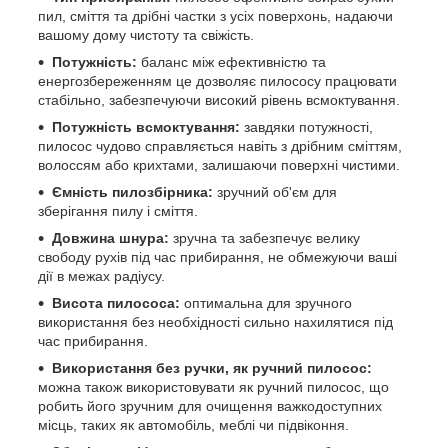
пил, сміття та дрібні частки з усіх поверхонь, надаючи
вашому дому чистоту та свіжість.
Потужність:
баланс між ефективністю та
енергозбереженням це дозволяє пилососу працювати
стабільно, забезпечуючи високий рівень всмоктування.
Потужність всмоктування:
завдяки потужності,
пилосос чудово справляється навіть з дрібним сміттям,
волоссям або крихтами, залишаючи поверхні чистими.
Ємність пилозбірника:
зручний об'єм для
зберігання пилу і сміття.
Довжина шнура:
зручна та забезпечує велику
свободу рухів під час прибирання, не обмежуючи ваші
дії в межах радіусу.
Висота пилососа:
оптимальна для зручного
використання без необхідності сильно нахилятися під
час прибирання.
Використання без ручки, як ручний пилосос:
можна також використовувати як ручний пилосос, що
робить його зручним для очищення важкодоступних
місць, таких як автомобіль, меблі чи підвіконня.