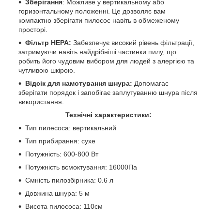
Зберігання
: Можливе у вертикальному або
горизонтальному положенні. Це дозволяє вам
компактно зберігати пилосос навіть в обмеженому
просторі.
Фільтр HEPA:
Забезпечує високий рівень фільтрації,
затримуючи навіть найдрібніші частинки пилу, що
робить його чудовим вибором для людей з алергією та
чутливою шкірою.
Відсік для намотування шнура:
Допомагає
зберігати порядок і запобігає заплутуванню шнура після
використання.
Технічні характеристики:
Тип пилесоса: вертикальний
Тип прибирання: сухе
Потужність: 600-800 Вт
Потужність всмоктування: 16000Па
Ємність пилозбірника: 0.6 л
Довжина шнура: 5 м
Висота пилососа: 110см