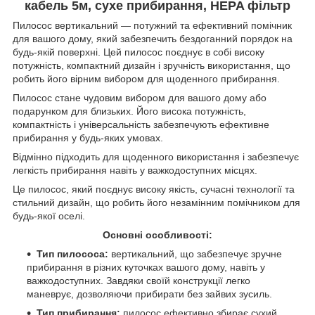
кабель 5м, сухе прибирання, HEPA фільтр
Пилосос вертикальний — потужний та ефективний помічник
для вашого дому, який забезпечить бездоганний порядок на
будь-якій поверхні. Цей пилосос поєднує в собі високу
потужність, компактний дизайн і зручність використання, що
робить його вірним вибором для щоденного прибирання.
Пилосос стане чудовим вибором для вашого дому або
подарунком для близьких. Його висока потужність,
компактність і універсальність забезпечують ефективне
прибирання у будь-яких умовах.
Відмінно підходить для щоденного використання і забезпечує
легкість прибирання навіть у важкодоступних місцях.
Це пилосос, який поєднує високу якість, сучасні технології та
стильний дизайн, що робить його незамінним помічником для
будь-якої оселі.
Основні особливості:
Тип пилососа:
вертикальний, що забезпечує зручне
прибирання в різних куточках вашого дому, навіть у
важкодоступних. Завдяки своїй конструкції легко
маневрує, дозволяючи прибирати без зайвих зусиль.
Тип прибирання:
пилосос ефективно збирає сухий