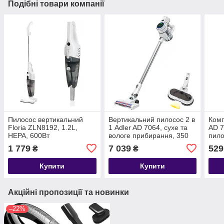
Подібні товари компанії
Пилосос вертикальний
Вертикальний пилосос 2 в
Комп
Floria ZLN8192, 1.2L,
1 Adler AD 7064, сухе та
AD 7
HEPA, 600Вт
вологе прибирання, 350
пил
Вт
1 779
7 039
529
₴
₴
Купити
Купити
Акційні пропозиції та новинки
–22%