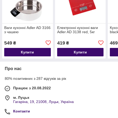
Ваги кухонні Adler AD 3166
Електронні кухонні ваги
Кухо
з чашею
Adler AD 3138 red, 5кг
blac
549
419
469
₴
₴
Купити
Купити
Про нас
80% позитивних з 287 відгуків за рік
Працює з 20.08.2022
м. Луцьк
Гагаріна, 19, 21008, Луцьк, Україна
Контакти