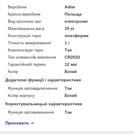
Виробник
Adler
Країна виробник
Польща
Вид кухонних ваг
електронні
Максимальна вага
15 кг
Конструкція тари
платформа
Точність вимірювання
1 г
Компенсація тари
Так
Тип елементів живлення
CR2032
Гарантійний термін
12 міс
Колір
Білий
Додаткові функції і характеристики
Функція автовідключення
Так
Колір корпусу
Білий
Користувальницькі характеристики
Функція автовимкнення
Так
Приховати