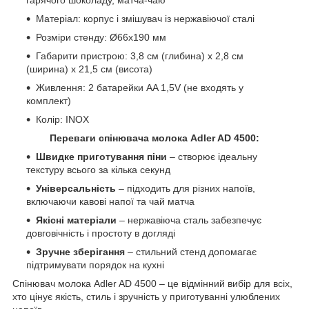
Матеріал: корпус і змішувач із нержавіючої сталі
Розміри стенду: Ø66x190 мм
Габарити пристрою: 3,8 см (глибина) x 2,8 см
(ширина) x 21,5 см (висота)
Живлення: 2 батарейки AA 1,5V (не входять у
комплект)
Колір: INOX
Переваги спінювача молока Adler AD 4500:
Швидке приготування піни
– створює ідеальну
текстуру всього за кілька секунд
Універсальність
– підходить для різних напоїв,
включаючи кавові напої та чай матча
Якісні матеріали
– нержавіюча сталь забезпечує
довговічність і простоту в догляді
Зручне зберігання
– стильний стенд допомагає
підтримувати порядок на кухні
Спінювач молока Adler AD 4500 – це відмінний вибір для всіх,
хто цінує якість, стиль і зручність у приготуванні улюблених