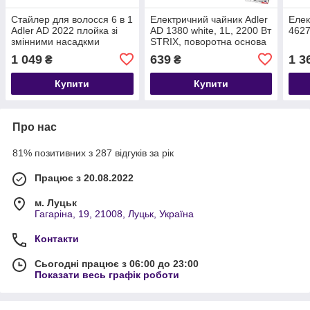
Стайлер для волосся 6 в 1
Електричний чайник Adler
Елек
Adler AD 2022 плойка зі
AD 1380 white, 1L, 2200 Вт
4627
змінними насадкми
STRIX, поворотна основа
1200Вт
1 049
639
1 3
₴
₴
Купити
Купити
Про нас
81% позитивних з 287 відгуків за рік
Працює з 20.08.2022
м. Луцьк
Гагаріна, 19, 21008, Луцьк, Україна
Контакти
Сьогодні працює з 06:00 до 23:00
Показати весь графік роботи