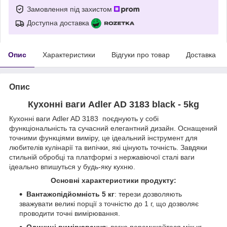
Замовлення під захистом
Доступна доставка
Опис
Характеристики
Відгуки про товар
Доставка
Опис
Кухонні ваги Adler AD 3183 black - 5kg
Кухонні ваги Adler AD 3183 поєднують у собі
функціональність та сучасний елегантний дизайн. Оснащений
точними функціями виміру, це ідеальний інструмент для
любителів кулінарії та випічки, які цінують точність. Завдяки
стильній обробці та платформі з нержавіючої сталі ваги
ідеально впишуться у будь-яку кухню.
Основні характеристики продукту:
Вантажопідйомність 5 кг
: терези дозволяють
зважувати великі порції з точністю до 1 г, що дозволяє
проводити точні вимірювання.
Одиниці вимірювання
: легко перемикайтеся між кг,