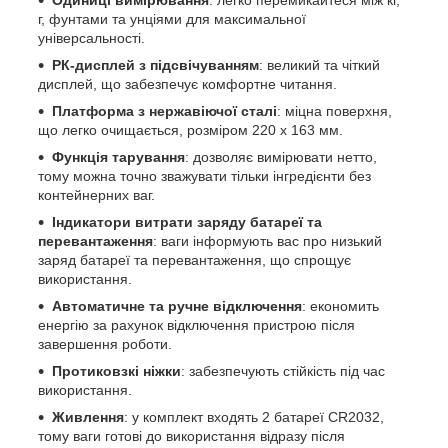
г, фунтами та унціями для максимальної
універсальності.
РК-дисплей з підсвічуванням
: великий та чіткий
дисплей, що забезпечує комфортне читання.
Платформа з нержавіючої сталі
: міцна поверхня,
що легко очищається, розміром 220 x 163 мм.
Функція тарування
: дозволяє вимірювати нетто,
тому можна точно зважувати тільки інгредієнти без
контейнерних ваг.
Індикатори витрати заряду батареї та
перевантаження
: ваги інформують вас про низький
заряд батареї та перевантаження, що спрощує
використання.
Автоматичне та ручне відключення
: економить
енергію за рахунок відключення пристрою після
завершення роботи.
Протиковзкі ніжки
: забезпечують стійкість під час
використання.
Живлення
: у комплект входять 2 батареї CR2032,
тому ваги готові до використання відразу після