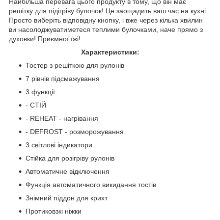
Найбільша перевага цього продукту в тому, що він має
решітку для підігріву булочок! Це заощадить ваш час на кухні.
Просто виберіть відповідну кнопку, і вже через кілька хвилин
ви насолоджуватиметеся теплими булочками, наче прямо з
духовки! Приємної їжі!
Характеристики:
Тостер з решіткою для рулонів
7 рівнів підсмажування
3 функції:
- СТІЙ
- REHEAT - нагрівання
- DEFROST - розморожування
3 світлові індикатори
Стійка для розігріву рулонів
Автоматичне відключення
Функція автоматичного викидання тостів
Знімний піддон для крихт
Протиковзкі ніжки