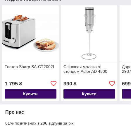
Тостер Sharp SA-CT2002I
Спінювач молока зі
Доро
стендом Adler AD 4500
2937
1 795
390
699
₴
₴
Купити
Купити
Про нас
81% позитивних з 286 відгуків за рік