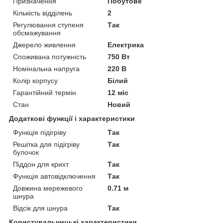
Призначення
Побутове
Кількість відділень
2
Регулювання ступеня
Так
обсмажування
Джерело живлення
Електрика
Споживана потужність
750 Вт
Номінальна напруга
220 В
Колір корпусу
Білий
Гарантійний термін
12 міс
Стан
Новий
Додаткові функції і характеристики
Функція підігріву
Так
Решітка для підігріву
Так
булочок
Піддон для крихт
Так
Функція автовідключення
Так
Довжина мережевого
0.71 м
шнура
Відсік для шнура
Так
Користувальницькі характеристики