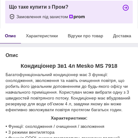
Що таке купити з Пром?
Замовлення під захистом
Опис
Характеристики
Відгуки про товар
Доставка
Опис
Кондиціонер 3в1 4л Mesko MS 7918
Багатофункціональний кондиціонер має 3 функції:
охолодження, зволоження та навіть очищення повітря, що
робить його ідеальним доповненням до будь-якого офісу чи
навчального приміщення. Користувач може вибрати одну з 3
швидкостей повітряного потоку. Кондиціонер має вбудований
резервуар для води об'ємом 4 л, завдяки якому він може
ефективно зволожувати повітря протягом багатьох годин.
Характеристики:
• Функції: охолодження / очищення / зволоження
• 3 режими вентилятора
• Функція COOL знижує температуру, вмикаючи водяний