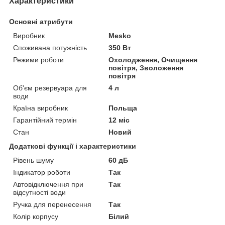
Характеристики
Основні атрибути
Виробник
Mesko
Споживана потужність
350 Вт
Режими роботи
Охолодження, Очищення
повітря, Зволоження
повітря
Об'єм резервуара для
4 л
води
Країна виробник
Польща
Гарантійний термін
12 міс
Стан
Новий
Додаткові функції і характеристики
Рівень шуму
60 дБ
Індикатор роботи
Так
Автовідключення при
Так
відсутності води
Ручка для перенесення
Так
Колір корпусу
Білий