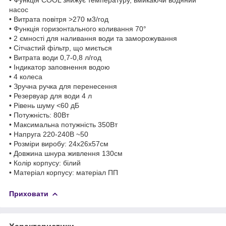
насос
• Витрата повітря >270 м3/год
• Функція горизонтального коливання 70°
• 2 ємності для наливання води та заморожування
• Сітчастий фільтр, що миється
• Витрата води 0,7-0,8 л/год
• Індикатор заповнення водою
• 4 колеса
• Зручна ручка для перенесення
• Резервуар для води 4 л
• Рівень шуму <60 дБ
• Потужність: 80Вт
• Максимальна потужність 350Вт
• Напруга 220-240В ~50
• Розміри виробу: 24х26х57см
• Довжина шнура живлення 130см
• Колір корпусу: білий
• Матеріал корпусу: матеріал ПП
Приховати