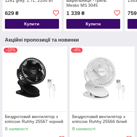
1261 grey, 1.7L, 2200 Вт
вафельниця - гриль
1353
Mesko MS 3045
629
1 339
759
₴
₴
Купити
Купити
Акційні пропозиції та новинки
–22%
–6%
Бездротовий вентилятор з
Бездротовий вентилятор з
кліпсою Ruhhy 25567 чорний
кліпсою Ruhhy 25566 білий
В наявності
В наявності