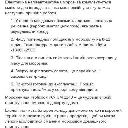
Електрична напівавтоматична морозива комплектується
ємністю для інгредієнтів, яка має подвійну стінку та має
наступний принцип роботи.
У простір між двома стінками кладеться спеціальна
речовина (карбоксиметилцелюлоза), яка здатна
акумулювати холод.
Чашу попередньо поміщають у морозилку на 8-12
годин. Температура морозильної камери має бути
-180С. -250С.
Після цього ємність виймають і поміщають всередину
масу для морозива.
Зверху закріплюють лопати, що перемішує, і
закривають кришку.
Пристрій готовий до експлуатації. Процес
приготування займає у середньому півгодини.
Морожениця Proficook PC-ICM 1140 – це чудовий спосіб
приготування смачного десерту вдома.
Екологічно чиста батарея холоду допоможе легко і в короткий
термін заморозити суміш із різних продуктів, щоб ви могли
легко насолодитися смачним морозивом домашнього
приготування.