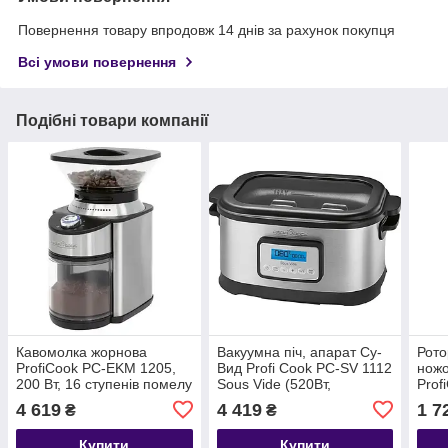
Повернення товару впродовж 14 днів за рахунок покупця
Всі умови повернення
Подібні товари компанії
Кавомолка жорнова
Вакуумна піч, апарат Су-
Рото
ProfiCook PC-EKM 1205,
Вид Profi Cook PC-SV 1112
ножо
200 Вт, 16 ступенів помелу
Sous Vide (520Вт,
Prof
сенсорне, Німеччина)
(+по
4 619
4 419
1 7
₴
₴
Німе
Купити
Купити