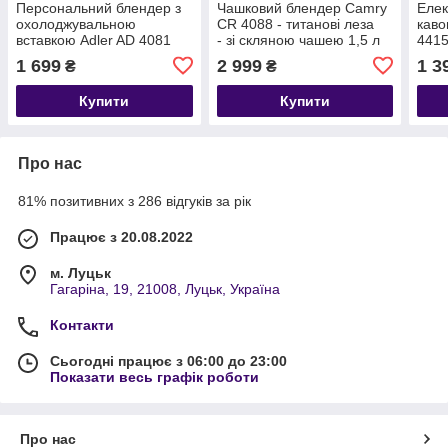
Персональний блендер з
Чашковий блендер Camry
Елек
охолоджувальною
CR 4088 - титанові леза
каво
вставкою Adler AD 4081
- зі скляною чашею 1,5 л
4415
чашо
1 699
2 999
1 3
₴
₴
Купити
Купити
Про нас
81% позитивних з 286 відгуків за рік
Працює з 20.08.2022
м. Луцьк
Гагаріна, 19, 21008, Луцьк, Україна
Контакти
Сьогодні працює з 06:00 до 23:00
Показати весь графік роботи
Про нас