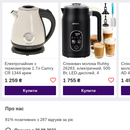
Електрочайник з
Спінювач молока Ruhhy
Спі
термометром 1.7л Camry
26283, електричний, 500
моло
CR 1344 крем
Вт, LED-дисплей, 4
AD 4
режими
1 259
1 755
1 4
₴
₴
Купити
Купити
Про нас
81% позитивних з 287 відгуків за рік
Працює з 20.08.2022