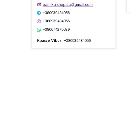
barnika.shop.ua@gmail.com
+380939484056
+380939484056
+380674275039
Краще Viber
+380939484056