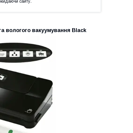
окидаючи сайту.
о та вологого вакуумування Black