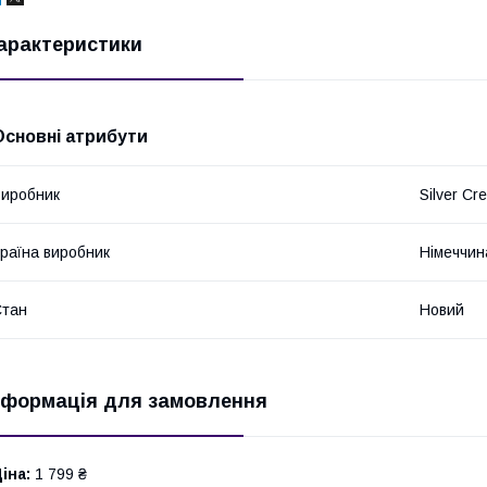
арактеристики
Основні атрибути
иробник
Silver Cre
раїна виробник
Німеччин
Стан
Новий
нформація для замовлення
іна:
1 799 ₴