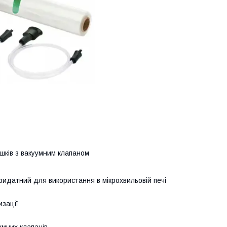
ішків з вакуумним клапаном
придатний для використання в мікрохвильовій печі
изації
умних клапанів