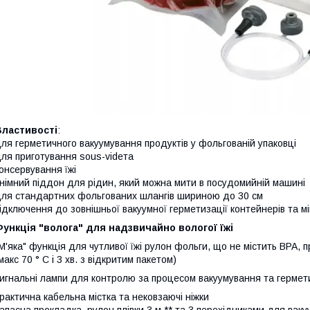
Властивості
:
ля герметичного вакуумування продуктів у фольгованій упаковці
ля приготування sous-videта
онсервування їжі
німний піддон для рідин, який можна мити в посудомийній машині
ля стандартних фольгованих шлангів шириною до 30 см
ідключення до зовнішньої вакуумної герметизації контейнерів та м
ункція "волога" для надзвичайно вологої їжі
М'яка" функція для чутливої їжі рулон фольги, що не містить BPA, 
макс 70 ° C і 3 хв. з відкритим пакетом)
игнальні лампи для контролю за процесом вакуумування та гермет
рактична кабельна містка та нековзаючі ніжки
апасна прокладка, рулон плівки 3 м ** та 3 перехідниками для ваку