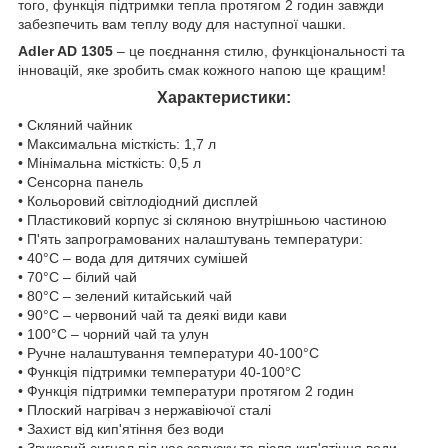
того, функція підтримки тепла протягом 2 годин завжди
забезпечить вам теплу воду для наступної чашки.
Adler AD 1305
– це поєднання стилю, функціональності та
інновацій, яке зробить смак кожного напою ще кращим!
Характеристики:
• Скляний чайник
• Максимальна місткість: 1,7 л
• Мінімальна місткість: 0,5 л
• Сенсорна панель
• Кольоровий світлодіодний дисплей
• Пластиковий корпус зі скляною внутрішньою частиною
• П'ять запрограмованих налаштувань температури:
• 40°C – вода для дитячих сумішей
• 70°C – білий чай
• 80°C – зелений китайський чай
• 90°C – червоний чай та деякі види кави
• 100°C – чорний чай та улун
• Ручне налаштування температури 40-100°C
• Функція підтримки температури 40-100°C
• Функція підтримки температури протягом 2 годин
• Плоский нагрівач з нержавіючої сталі
• Захист від кип'ятіння без води
• Звуковий сигнал під час запуску та після кип'ятіння води