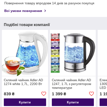
Повернення товару впродовж 14 днів за рахунок покупця
Всі умови повернення
Подібні товари компанії
Скляний чайник Adler AD
Скляний чайник Adler AD
Елек
1274 white 1,7L, 2200 Вт
1247, 1.7L з регулятором
1305
температури
LED 
темп
839
1 399
1 1
₴
₴
Купити
Купити