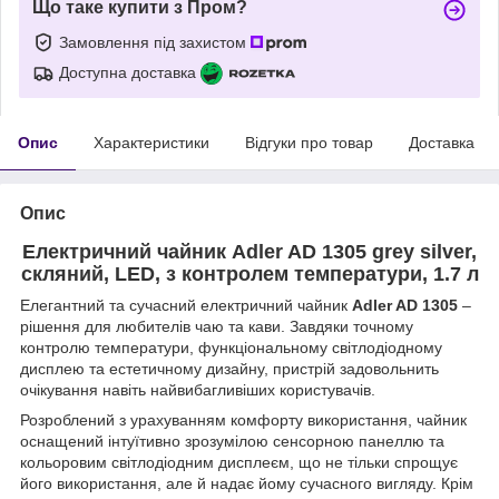
Що таке купити з Пром?
Замовлення під захистом
Доступна доставка
Опис
Характеристики
Відгуки про товар
Доставка
Опис
Електричний чайник Adler AD 1305 grey silver,
скляний, LED, з контролем температури, 1.7 л
Елегантний та сучасний електричний чайник
Adler AD 1305
–
рішення для любителів чаю та кави. Завдяки точному
контролю температури, функціональному світлодіодному
дисплею та естетичному дизайну, пристрій задовольнить
очікування навіть найвибагливіших користувачів.
Розроблений з урахуванням комфорту використання, чайник
оснащений інтуїтивно зрозумілою сенсорною панеллю та
кольоровим світлодіодним дисплеєм, що не тільки спрощує
його використання, але й надає йому сучасного вигляду. Крім