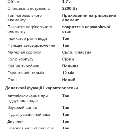
Об`єм
1.7 л
Споживана потужність
2200 Вт
Тип нагрівального
Прихований нагрівальний
елементу
елемент
Покриття нагрівального
покриття з нержавіючої
елементу
сталі
Індикатор рівня води
Так
Функція автовідключення
Так
Матеріал корпусу
Скло, Пластик
Колір корпусу
Сірий
Країна виробник
Польща
Гарантійний термін
12 міс
Стан
Новий
Додаткові функції і характеристики
Автовідключення при
Так
відсутності води
Звуковий сигнал
Так
Підсвічування чайника
Так
Дисплей
Так
Поворот на 360 градусів
Так