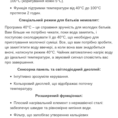
100°C (коригування кожні 5°C).
Функція підтримки температури від 40°C до 100°C
протягом 2 годин.
Спеціальний режим для батьків немовлят:
Програма 40°C – це справжня зручність для молодих батьків.
Вам більше не потрібно чекати, поки вода закипить, і
поступово охолоджувати її до 40°C, що необхідно для
приготування молочної суміші. Все, що вам потрібно зробити,
це закип'ятити воду ввечері, а коли вона вам знадобиться
вночі, натиснути режим 40°C. Чайник автоматично нагріє воду
до ідеальної температури, а звуковий сигнал сповістить вас
про завершення.
Сенсорна панель та світлодіодний дисплей:
Інтуїтивно зрозуміле керування.
Кольоровий дисплей, що відображає поточну
температуру.
Розширений функціонал:
Плоский нагрівальний елемент з нержавіючої сталі:
забезпечує швидке та рівномірне кипіння води.
Фільтр, що запобігає утворенню кальцієвих