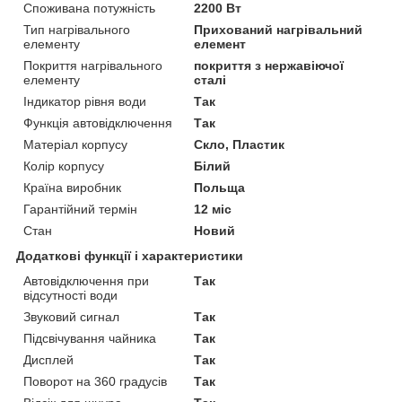
Споживана потужність
2200 Вт
Тип нагрівального
Прихований нагрівальний
елементу
елемент
Покриття нагрівального
покриття з нержавіючої
елементу
сталі
Індикатор рівня води
Так
Функція автовідключення
Так
Матеріал корпусу
Скло, Пластик
Колір корпусу
Білий
Країна виробник
Польща
Гарантійний термін
12 міс
Стан
Новий
Додаткові функції і характеристики
Автовідключення при
Так
відсутності води
Звуковий сигнал
Так
Підсвічування чайника
Так
Дисплей
Так
Поворот на 360 градусів
Так