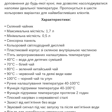
доповнення до будь-якої кухні, яке дозволяє насолоджуватися
напоями ідеальної температури. Пропонується в шести
кольорових варіантах для найвибагливіших клієнтів.
Характеристики:
• Скляний чайник
• Максимальна місткість: 1,7 л
• Мінімальна місткість: 0,5 л
• Сенсорна панель
• Кольоровий світлодіодний дисплей
• Пластиковий корпус зі скляною внутрішньою частиною
• П'ять запрограмованих налаштувань температури:
• 40°C – вода для дитячих сумішей
• 70°C – білий чай
• 80°C – зелений китайський чай
• 90°C – червоний чай та деякі види кави
• 100°C – чорний чай та улун
• Ручне налаштування температури 40-100°C
• Функція підтримки температури 40-100°C
• Функція підтримки температури протягом 2 годин
• Плоский нагрівач з нержавіючої сталі
• Захист від кип'ятіння без води
• Звуковий сигнал під час запуску та після кип'ятіння води
• Фільтр для запобігання утворенню накипу