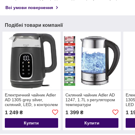
Всі умови повернення
Подібні товари компанії
Електричний чайник Adler
Скляний чайник Adler AD
Елек
AD 1305 grey silver,
1247, 1.7L з регулятором
1305
скляний, LED, з контролем
температури
LED 
температури, 1.7 л
темп
1 249
1 399
1 1
₴
₴
Купити
Купити