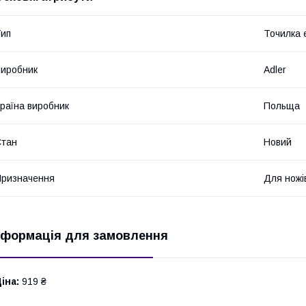
ип
Точилка 
иробник
Adler
раїна виробник
Польща
Стан
Новий
ризначення
Для ножі
нформація для замовлення
іна:
919 ₴