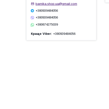
barnika.shop.ua@gmail.com
+380939484056
+380939484056
+380674275039
Краще Viber
+380939484056