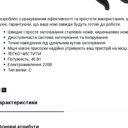
озроблен з урахуванням ефективності та простоти використання, ц
ухні, гарантуючи, що ваші ножі завжди будуть готові до роботи.
Швидке і просте заточування сталевих ножів, кишенькових ножів
Двоступінчаста система заточування та полірування
Точне наведення під ідеальним кутом заточування
Міцні ковзні присоски надійно утримують ваш пристрій на місці.
ЛЕГКО ЧИСТИТИ
Потужність: 40 Вт
Електроживлення 220В
Тип вилки: C
арактеристики
Основні атрибути