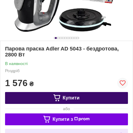
Парова праска Adler AD 5043 - бездротова,
2800 Вт
В наявності
Роздріб
1 576
₴
Купити
або
Купити з