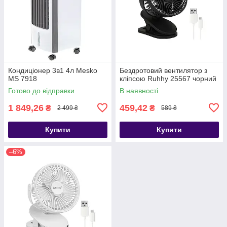
Кондиціонер 3в1 4л Mesko
Бездротовий вентилятор з
MS 7918
кліпсою Ruhhy 25567 чорний
Готово до відправки
В наявності
1 849,26
459,42
₴
₴
2 499 ₴
589 ₴
Купити
Купити
–6%