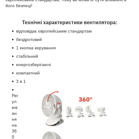
його безпеці!
Технічні характеристики вентилятора:
відповідає європейським стандартам
бездротовий
1 кнопка керування
стабільний
енергозберігаючі
компактний
3 в 1
Рег
ул
юв
ан
ня
на
36
0