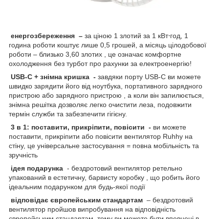
енергозбереження –
за ціною 1 злотий за 1 кВт⋅год, 1
година роботи коштує лише 0,5 грошей, а місяць цілодобової
роботи – близько 3,60 злотих , це означає комфортне
охолодження без турбот про рахунки за електроенергію!
USB-C + знімна кришка -
завдяки порту USB-C ви можете
швидко зарядити його від ноутбука, портативного зарядного
пристрою або зарядного пристрою , а коли він запилюється,
знімна решітка дозволяє легко очистити леза, подовжити
термін служби та забезпечити гігієну.
3 в 1: поставити, прикріпити, повісити -
ви можете
поставити, прикріпити або повісити вентилятор Ruhhy на
стіну, це універсальне застосування = повна мобільність та
зручність
ідея подарунка
- бездротовий вентилятор ретельно
упакований в естетичну, барвисту коробку , що робить його
ідеальним подарунком для будь-якої події
відповідає європейським стандартам
– бездротовий
вентилятор пройшов випробування на відповідність
європейським стандартам, тому ви можете бути впевнені в