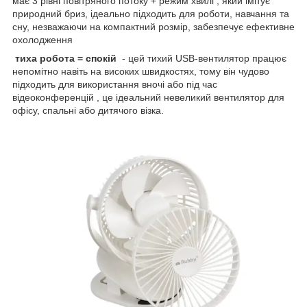
має 3 рівні повітряного потоку + режим хвилі , який імітує
природний бриз, ідеально підходить для роботи, навчання та
сну, незважаючи на компактний розмір, забезпечує ефективне
охолодження
тиха робота = спокій
- цей тихий USB-вентилятор працює
непомітно навіть на високих швидкостях, тому він чудово
підходить для використання вночі або під час
відеоконференцій , це ідеальний невеликий вентилятор для
офісу, спальні або дитячого візка.