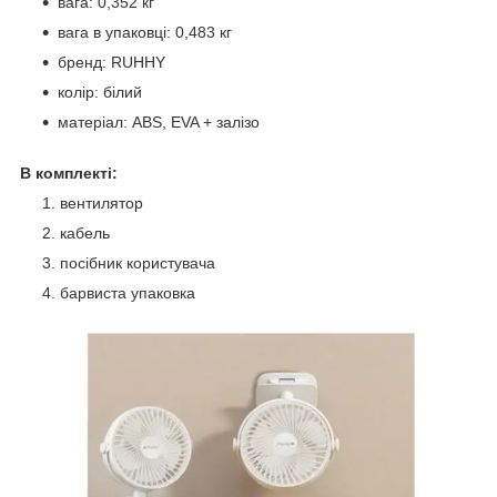
вага: 0,352 кг
вага в упаковці: 0,483 кг
бренд: RUHHY
колір: білий
матеріал: ABS, EVA + залізо
В комплекті:
вентилятор
кабель
посібник користувача
барвиста упаковка