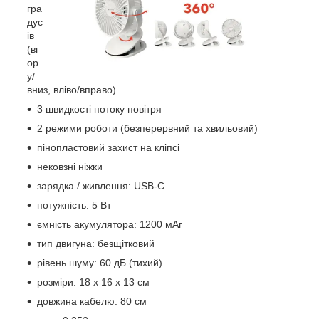
гра
дус
ів
(вг
ор
у/
вниз, вліво/вправо)
3 швидкості потоку повітря
2 режими роботи (безперервний та хвильовий)
пінопластовий захист на кліпсі
нековзні ніжки
зарядка / живлення: USB-C
потужність: 5 Вт
ємність акумулятора: 1200 мАг
тип двигуна: безщітковий
рівень шуму: 60 дБ (тихий)
розміри: 18 x 16 x 13 см
довжина кабелю: 80 см