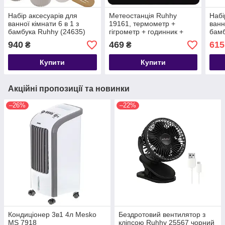
Набір аксесуарів для
Метеостанція Ruhhy
Набі
ванної кімнати 6 в 1 з
19161, термометр +
ванн
бамбука Ruhhy (24635)
гігрометр + годинник +
бамб
Білий
будильник + календар
Чор
940
469
615
₴
₴
Купити
Купити
Акційні пропозиції та новинки
–26%
–22%
Кондиціонер 3в1 4л Mesko
Бездротовий вентилятор з
MS 7918
кліпсою Ruhhy 25567 чорний