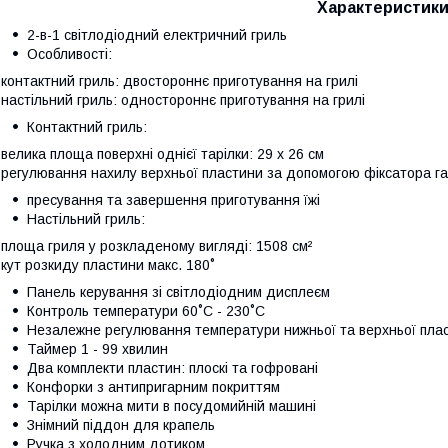
Характеристики
2-в-1 світлодіодний електричний гриль
Особливості:
 контактний гриль: двостороннє приготування на грилі
 настільний гриль: одностороннє приготування на грилі
Контактний гриль:
 велика площа поверхні однієї тарілки: 29 x 26 см
 регулювання нахилу верхньої пластини за допомогою фіксатора г
пресування та завершення приготування їжі
Настільний гриль:
 площа гриля у розкладеному вигляді: 1508 см²
 кут розкиду пластини макс. 180˚
Панель керування зі світлодіодним дисплеєм
Контроль температури 60˚C - 230˚C
Незалежне регулювання температури нижньої та верхньої пла
Таймер 1 - 99 хвилин
Два комплекти пластин: плоскі та гофровані
Конфорки з антипригарним покриттям
Тарілки можна мити в посудомийній машині
Знімний піддон для крапель
Ручка з холодним дотиком