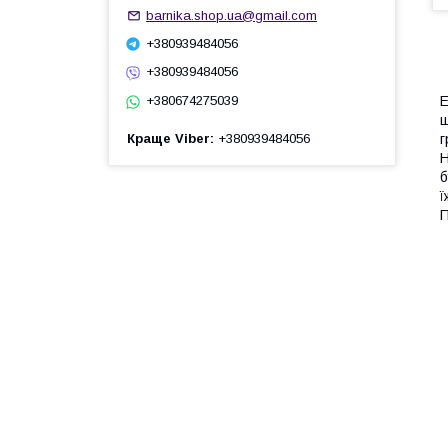
barnika.shop.ua@gmail.com
+380939484056
+380939484056
Е
+380674275039
ш
Краще Viber
+380939484056
г
Н
б
ї
П