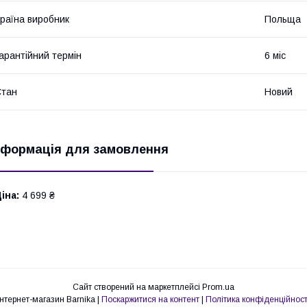
раїна виробник
Польща
арантійний термін
6 міс
Стан
Новий
нформація для замовлення
іна:
4 699 ₴
Сайт створений на маркетплейсі
Prom.ua
Інтернет-магазин Barnika |
Поскаржитися на контент
|
Політика конфіденційност