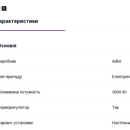
арактеристики
Основні
иробник
Adler
ип приладу
Електрич
поживана потужність
3000 Вт
ерморегулятор
Так
аріант установки
Настільн