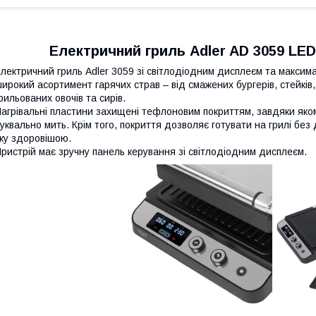
Електричний гриль Adler AD 3059 LED
лектричний гриль Adler 3059 зі світлодіодним дисплеєм та максим
ирокий асортимент гарячих страв – від смажених бургерів, стейків, 
рильованих овочів та сирів.
агрівальні пластини захищені тефлоновим покриттям, завдяки яко
уквально мить. Крім того, покриття дозволяє готувати на грилі без
жу здоровішою. ​​
ристрій має зручну панель керування зі світлодіодним дисплеєм.