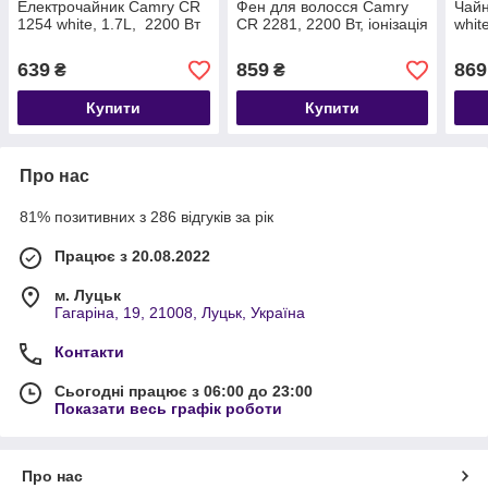
Електрочайник Camry CR
Фен для волосся Camry
Чайн
1254 white, 1.7L, 2200 Вт
CR 2281, 2200 Вт, іонізація
whit
639
859
869
₴
₴
Купити
Купити
Про нас
81% позитивних з 286 відгуків за рік
Працює з 20.08.2022
м. Луцьк
Гагаріна, 19, 21008, Луцьк, Україна
Контакти
Сьогодні працює з 06:00 до 23:00
Показати весь графік роботи
Про нас