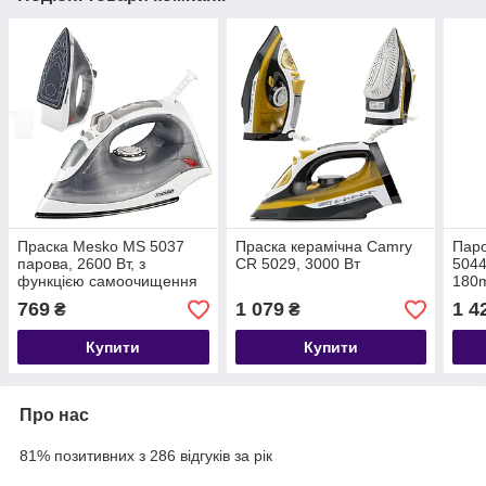
Праска Mesko MS 5037
Праска керамічна Camry
Паро
парова, 2600 Вт, з
CR 5029, 3000 Вт
5044
функцією самоочищення
180
та антипригарною
769
1 079
1 4
₴
₴
підошвою
Купити
Купити
Про нас
81% позитивних з 286 відгуків за рік