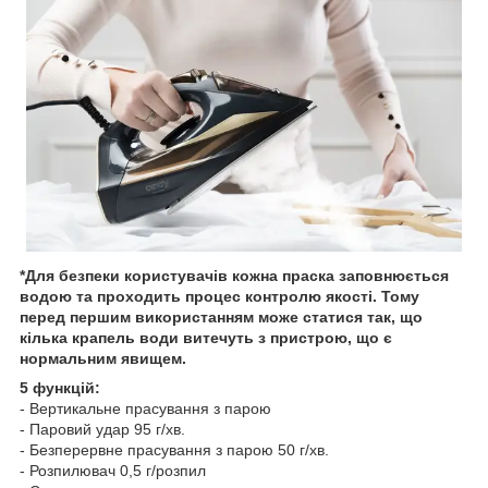
*Для безпеки користувачів кожна праска заповнюється
водою та проходить процес контролю якості. Тому
перед першим використанням може статися так, що
кілька крапель води витечуть з пристрою, що є
нормальним явищем.
5 функцій:
- Вертикальне прасування з парою
- Паровий удар 95 г/хв.
- Безперервне прасування з парою 50 г/хв.
- Розпилювач 0,5 г/розпил