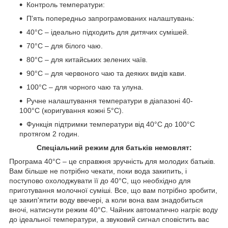
Контроль температури:
П'ять попередньо запрограмованих налаштувань:
40°C – ідеально підходить для дитячих сумішей.
70°C – для білого чаю.
80°C – для китайських зелених чаїв.
90°C – для червоного чаю та деяких видів кави.
100°C – для чорного чаю та улуна.
Ручне налаштування температури в діапазоні 40-
100°C (коригування кожні 5°C).
Функція підтримки температури від 40°C до 100°C
протягом 2 годин.
Спеціальний режим для батьків немовлят:
Програма 40°C – це справжня зручність для молодих батьків.
Вам більше не потрібно чекати, поки вода закипить, і
поступово охолоджувати її до 40°C, що необхідно для
приготування молочної суміші. Все, що вам потрібно зробити,
це закип'ятити воду ввечері, а коли вона вам знадобиться
вночі, натиснути режим 40°C. Чайник автоматично нагріє воду
до ідеальної температури, а звуковий сигнал сповістить вас