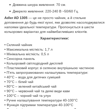
Довжина шнура живлення: 70 см.
Джерело живлення: 220-240 В ~50/60 Гц.
Adler AD 1305
— це не просто чайник, а й стильне
доповнення до будь-якої кухні, яке дозволяє насолоджуватися
напоями ідеальної температури. Пропонується в шести
кольорових варіантах для найвибагливіших клієнтів.
Характеристики:
• Скляний чайник
• Максимальна місткість: 1,7 л
• Мінімальна місткість: 0,5 л
• Сенсорна панель
• Кольоровий світлодіодний дисплей
• Пластиковий корпус зі скляною внутрішньою частиною
• П'ять запрограмованих налаштувань температури:
• 40°C – вода для дитячих сумішей
• 70°C – білий чай
• 80°C – зелений китайський чай
• 90°C – червоний чай та деякі види кави
• 100°C – чорний чай та улун
• Ручне налаштування температури 40-100°C
• Функція підтримки температури 40-100°C