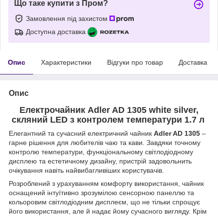
Що таке купити з Пром?
Замовлення під захистом
Доступна доставка
Опис
Характеристики
Відгуки про товар
Доставка
Опис
Електрочайник Adler AD 1305 white silver,
скляний LED з контролем температури 1.7 л
Елегантний та сучасний електричний чайник
Adler AD 1305
–
гарне рішення для любителів чаю та кави. Завдяки точному
контролю температури, функціональному світлодіодному
дисплею та естетичному дизайну, пристрій задовольнить
очікування навіть найвибагливіших користувачів.
Розроблений з урахуванням комфорту використання, чайник
оснащений інтуїтивно зрозумілою сенсорною панеллю та
кольоровим світлодіодним дисплеєм, що не тільки спрощує
його використання, але й надає йому сучасного вигляду. Крім