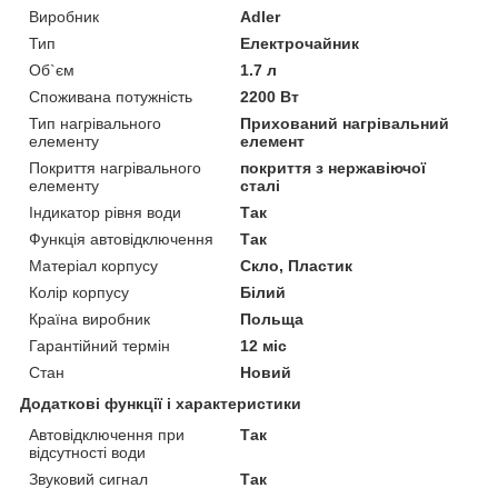
Виробник
Adler
Тип
Електрочайник
Об`єм
1.7 л
Споживана потужність
2200 Вт
Тип нагрівального
Прихований нагрівальний
елементу
елемент
Покриття нагрівального
покриття з нержавіючої
елементу
сталі
Індикатор рівня води
Так
Функція автовідключення
Так
Матеріал корпусу
Скло, Пластик
Колір корпусу
Білий
Країна виробник
Польща
Гарантійний термін
12 міс
Стан
Новий
Додаткові функції і характеристики
Автовідключення при
Так
відсутності води
Звуковий сигнал
Так