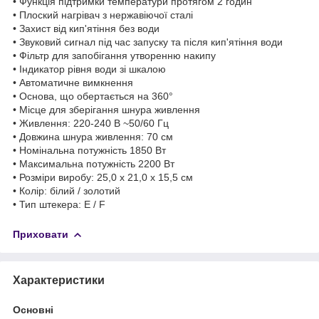
• Функція підтримки температури протягом 2 годин
• Плоский нагрівач з нержавіючої сталі
• Захист від кип'ятіння без води
• Звуковий сигнал під час запуску та після кип'ятіння води
• Фільтр для запобігання утворенню накипу
• Індикатор рівня води зі шкалою
• Автоматичне вимкнення
• Основа, що обертається на 360°
• Місце для зберігання шнура живлення
• Живлення: 220-240 В ~50/60 Гц
• Довжина шнура живлення: 70 см
• Номінальна потужність 1850 Вт
• Максимальна потужність 2200 Вт
• Розміри виробу: 25,0 x 21,0 x 15,5 см
• Колір: білий / золотий
• Тип штекера: E / F
Приховати
Характеристики
Основні