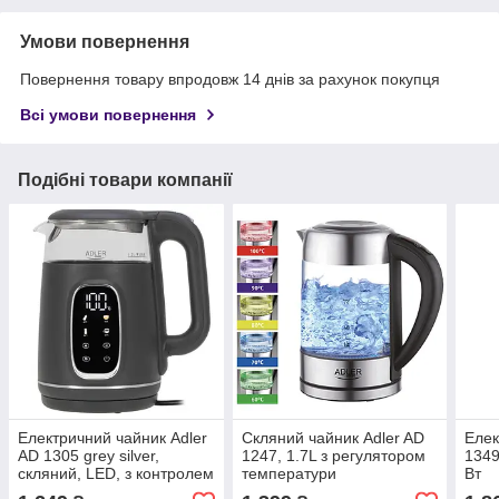
Умови повернення
Повернення товару впродовж 14 днів за рахунок покупця
Всі умови повернення
Подібні товари компанії
Електричний чайник Adler
Скляний чайник Adler AD
Eлек
AD 1305 grey silver,
1247, 1.7L з регулятором
1349
скляний, LED, з контролем
температури
Вт
температури, 1.7 л