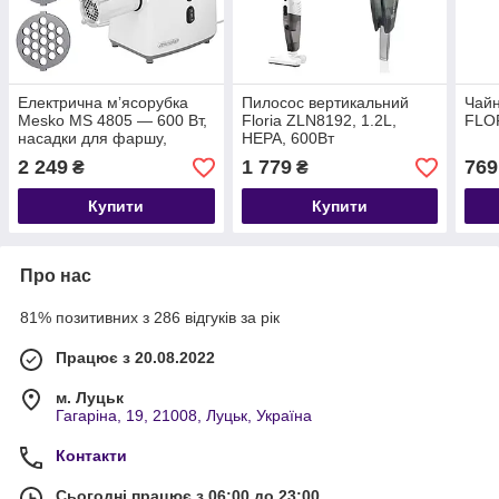
Електрична мʼясорубка
Пилосос вертикальний
Чайн
Mesko MS 4805 — 600 Вт,
Floria ZLN8192, 1.2L,
FLO
насадки для фаршу,
HEPA, 600Вт
шинкування і ковбас
2 249
1 779
769
₴
₴
Купити
Купити
Про нас
81% позитивних з 286 відгуків за рік
Працює з 20.08.2022
м. Луцьк
Гагаріна, 19, 21008, Луцьк, Україна
Контакти
Сьогодні працює з 06:00 до 23:00