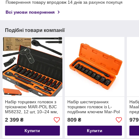
Повернення товару впродовж 14 днів за рахунок покупця
Всі умови повернення
Подібні товари компанії
Набір торцевих головок з
Набір шестигранних
Набі
тріскачкою MAR-POL BJC
торцевих головок із L-
Maal
M58232, 12 шт, 10–24 мм,
подібним ключем Mar-Pol
предм
у кейсі
M58235, шестигранні
аква
2 399
809
979
₴
₴
головки 1/2" 10–24 мм 9
акр
шт
Купити
Купити