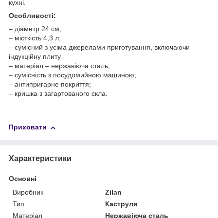
кухні.
Особливості:
– діаметр 24 см;
– місткість 4,3 л;
– сумісний з усіма джерелами приготування, включаючи
індукційну плиту
– матеріал – нержавіюча сталь;
– сумісність з посудомийною машиною;
– антипригарне покриття;
– кришка з загартованого скла.
Приховати
Характеристики
Основні
Виробник
Zilan
Тип
Каструля
Матеріал
Нержавіюча сталь