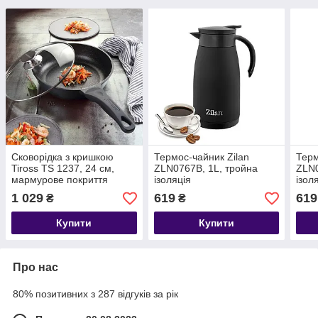
Сковорідка з кришкою
Термос-чайник Zilan
Терм
Tiross TS 1237, 24 см,
ZLN0767B, 1L, тройна
ZLN0
мармурове покриття
ізоляція
ізол
1 029
619
619
₴
₴
Купити
Купити
Про нас
80% позитивних з 287 відгуків за рік