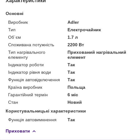
Характеристики
Основні
Виробник
Adler
Тип
Електрочайник
Об`єм
1.7 л
Споживана потужність
2200 Вт
Тип нагрівального
Прихований нагрівальний
елементу
елемент
Індикатор роботи
Так
Індикатор рівня води
Так
Функція автовідключення
Так
Країна виробник
Польща
Гарантійний термін
6 міс
Стан
Новий
Користувальницькі характеристики
Функція автовимкнення
Так
Приховати