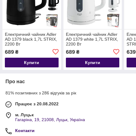
Електричний чайник Adler
Електричний чайник Adler
Елек
AD 1379 black 1,7L STRIX,
AD 1379 white 1,7L STRIX,
AD 1
2200 Вт
2200 Вт
STRI
689
689
639
₴
₴
Купити
Купити
Про нас
81% позитивних з 286 відгуків за рік
Працює з 20.08.2022
м. Луцьк
Гагаріна, 19, 21008, Луцьк, Україна
Контакти