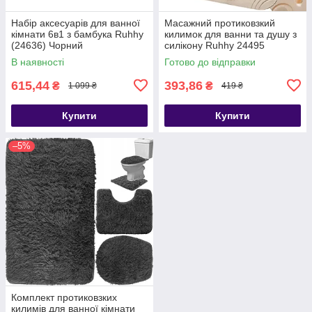
Набір аксесуарів для ванної
Масажний протиковзкий
кімнати 6в1 з бамбука Ruhhy
килимок для ванни та душу з
(24636) Чорний
силікону Ruhhy 24495
В наявності
Готово до відправки
615,44
393,86
₴
₴
1 099 ₴
419 ₴
Купити
Купити
–5%
Комплект протиковзких
килимів для ванної кімнати