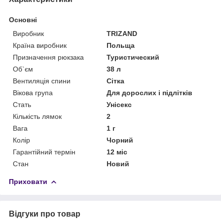
Основні
Виробник
TRIZAND
Країна виробник
Польща
Призначення рюкзака
Туристический
Об`єм
38 л
Вентиляція спини
Сітка
Вікова група
Для дорослих і підлітків
Стать
Унісекс
Кількість лямок
2
Вага
1 г
Колір
Чорний
Гарантійний термін
12 міс
Стан
Новий
Приховати
Відгуки про товар