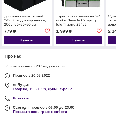
Дорожня сумка Trizand
Туристичний намет на 2-4
Cум
24257, водонепроникна,
особи Nevada Camping
Triz
200L, 80x50x50 см
Iglo Trizand 23483
водо
бага
779
1 999
2 1
₴
₴
Купити
Купити
Про нас
81% позитивних з 287 відгуків за рік
Працює з 20.08.2022
м. Луцьк
Гагаріна, 19, 21008, Луцьк, Україна
Контакти
Сьогодні працює з 06:00 до 23:00
Показати весь графік роботи