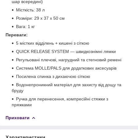
шар всередині)
Місткість: 38 л
Розміри: 29 х 37 х 50 см
Вага: 1 кг
Переваги:
5 містких відділень + кишені з сіткою
QUICK RELEASE SYSTEM — швидкознімні лямки
Регульовані плечові, нагрудний та стегновий ремені
Система MOLLE/PALS для додаткових аксесуарів
Посилена спинка з дихаючою сіткою
Водонепроникний матеріал для захисту від дощу та
бруду
Ручка для перенесення, компресійні стяжки з
пряжками
Приховати
Характеристики