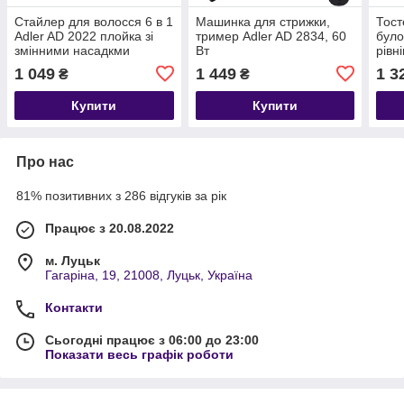
Стайлер для волосся 6 в 1
Машинка для стрижки,
Тост
Adler AD 2022 плойка зі
тример Adler AD 2834, 60
було
змінними насадкми
Вт
рівн
1200Вт
1 049
1 449
1 3
₴
₴
Купити
Купити
Про нас
81% позитивних з 286 відгуків за рік
Працює з 20.08.2022
м. Луцьк
Гагаріна, 19, 21008, Луцьк, Україна
Контакти
Сьогодні працює з 06:00 до 23:00
Показати весь графік роботи