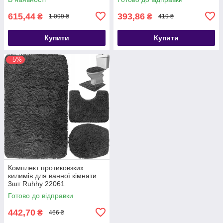
615,44
393,86
₴
₴
1 099 ₴
419 ₴
Купити
Купити
–5%
Комплект протиковзких
килимів для ванної кімнати
3шт Ruhhy 22061
Готово до відправки
442,70
₴
466 ₴