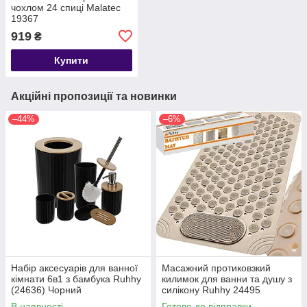
чохлом 24 спиці Malatec
19367
919
₴
Купити
Акційні пропозиції та новинки
–44%
–6%
Набір аксесуарів для ванної
Масажний протиковзкий
кімнати 6в1 з бамбука Ruhhy
килимок для ванни та душу з
(24636) Чорний
силікону Ruhhy 24495
В наявності
Готово до відправки