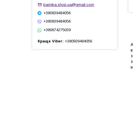
barnika.shop.ua@gmail.com
+380939484056
+380939484056
+380674275039
Краще Viber
+380939484056
А
в
з
з
к