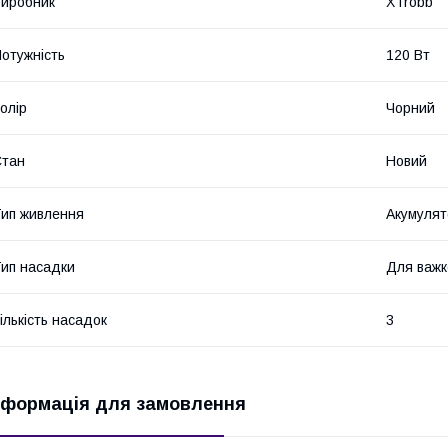
иробник
XTrobb
отужність
120 Вт
олір
Чорний
Стан
Новий
ип живлення
Акумулят
ип насадки
Для важк
ількість насадок
3
нформація для замовлення