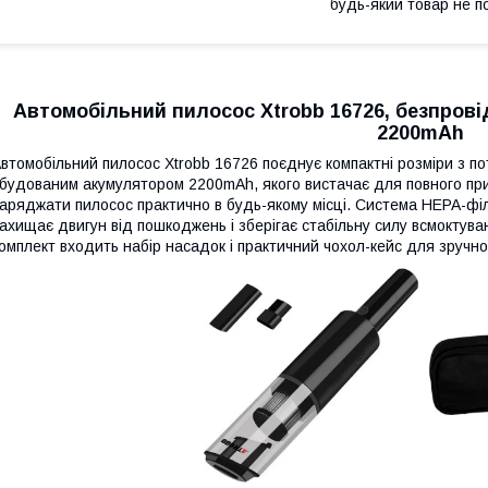
будь-який товар не п
Автомобільний пилосос Xtrobb 16726, безпрові
2200mAh
втомобільний пилосос Xtrobb 16726 поєднує компактні розміри з п
будованим акумулятором 2200mAh, якого вистачає для повного пр
аряджати пилосос практично в будь-якому місці. Система НЕРА-філь
ахищає двигун від пошкоджень і зберігає стабільну силу всмоктува
омплект входить набір насадок і практичний чохол-кейс для зручно