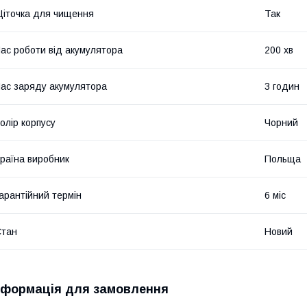
іточка для чищення
Так
ас роботи від акумулятора
200 хв
ас заряду акумулятора
3 годин
олір корпусу
Чорний
раїна виробник
Польща
арантійний термін
6 міс
Стан
Новий
нформація для замовлення