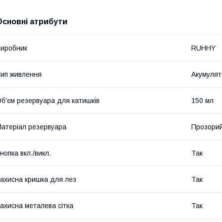
Основні атрибути
иробник
RUHHY
ип живлення
Акумулят
б'єм резервуара для катишків
150 мл
атеріал резервуара
Прозорий
нопка вкл./викл.
Так
ахисна кришка для лез
Так
ахисна металева сітка
Так