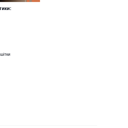
тики:
ешітки