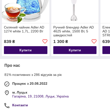
Скляний чайник Adler AD
Ручний блендер Adler AD
Елек
1274 white 1,7L, 2200 Вт
4625 white, 1500 Вт, 5
AD 1
швидкостей
STRI
839
1 300
639
₴
₴
Купити
Купити
Про нас
81% позитивних з 286 відгуків за рік
Працює з 20.08.2022
м. Луцьк
Гагаріна, 19, 21008, Луцьк, Україна
Контакти