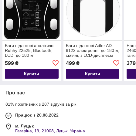
Ваги підлогові аналітичні
Ваги підлогові Adler AD
Наст
Ruhhy 22525, Bluetooth,
8122 електронні, до 180 кг,
2460
LCD, до 180 кг
скляні, з LCD-дисплеєм
гачк
599
499
379
₴
₴
Купити
Купити
Про нас
81% позитивних з 287 відгуків за рік
Працює з 20.08.2022
м. Луцьк
Гагаріна, 19, 21008, Луцьк, Україна