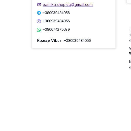
barnika.shop.ua@gmail.com
+380939484056
+380939484056
Н
+380674275039
з
к
Краще Viber
+380939484056
М
В
І
к