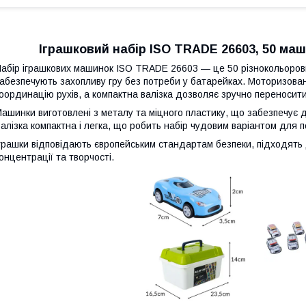
Іграшковий набір ISO TRADE 26603, 50 маши
абір іграшкових машинок ISO TRADE 26603 — це 50 різнокольорови
абезпечують захопливу гру без потреби у батарейках. Моторизован
оординацію рухів, а компактна валізка дозволяє зручно переносити
ашинки виготовлені з металу та міцного пластику, що забезпечує довг
алізка компактна і легка, що робить набір чудовим варіантом для 
грашки відповідають європейським стандартам безпеки, підходять 
онцентрації та творчості.