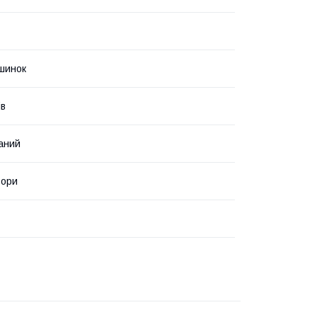
шинок
ів
аний
ьори