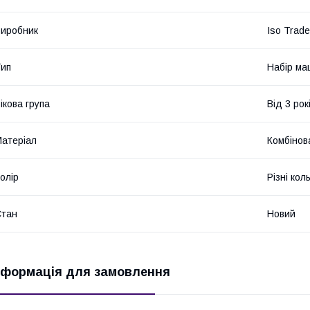
иробник
Iso Trade
ип
Набір ма
ікова група
Від 3 рок
атеріал
Комбінов
олір
Різні кол
Стан
Новий
нформація для замовлення