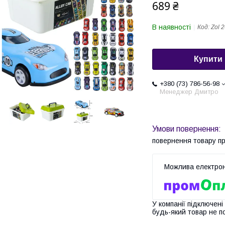
689 ₴
В наявності
Код:
Zol 
Купити
+380 (73) 786-56-98
Менеджер Дмитро
повернення товару п
У компанії підключені
будь-який товар не п