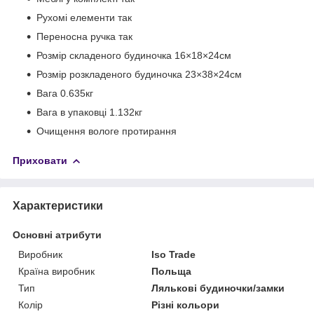
Рухомі елементи так
Переносна ручка так
Розмір складеного будиночка 16×18×24см
Розмір розкладеного будиночка 23×38×24см
Вага 0.635кг
Вага в упаковці 1.132кг
Очищення вологе протирання
Приховати
Характеристики
Основні атрибути
Виробник
Iso Trade
Країна виробник
Польща
Тип
Лялькові будиночки/замки
Колір
Різні кольори