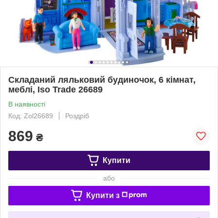
Складаний ляльковий будиночок, 6 кімнат,
меблі, Iso Trade 26689
В наявності
Код: Zol26689
Роздріб
869
₴
Купити
або
Купити з