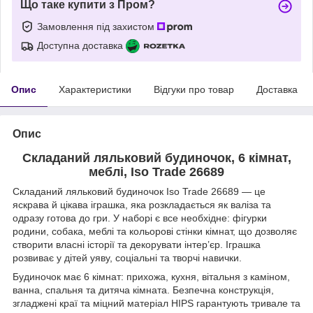
Що таке купити з Пром?
Замовлення під захистом
Доступна доставка
Опис
Характеристики
Відгуки про товар
Доставка
Опис
Складаний ляльковий будиночок, 6 кімнат,
меблі, Iso Trade 26689
Складаний ляльковий будиночок Iso Trade 26689 — це
яскрава й цікава іграшка, яка розкладається як валіза та
одразу готова до гри. У наборі є все необхідне: фігурки
родини, собака, меблі та кольорові стінки кімнат, що дозволяє
створити власні історії та декорувати інтер’єр. Іграшка
розвиває у дітей уяву, соціальні та творчі навички.
Будиночок має 6 кімнат: прихожа, кухня, вітальня з каміном,
ванна, спальня та дитяча кімната. Безпечна конструкція,
згладжені краї та міцний матеріал HIPS гарантують тривале та