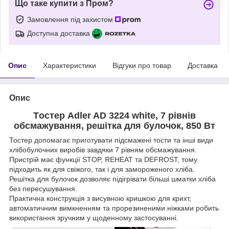
Що таке купити з Пром?
Замовлення під захистом
Доступна доставка
Опис
Характеристики
Відгуки про товар
Доставка
Опис
Tостер Adler AD 3224 white, 7 рівнів
обсмажування, решітка для булочок, 850 Вт
Тостер допомагає приготувати підсмажені тости та інші види
хлібобулочних виробів завдяки 7 рівням обсмажування.
Пристрій має функції STOP, REHEAT та DEFROST, тому
підходить як для свіжого, так і для замороженого хліба.
Решітка для булочок дозволяє підігрівати більші шматки хліба
без пересушування.
Практична конструкція з висувною кришкою для крихт,
автоматичним вимкненням та прорезиненими ніжками робить
використання зручним у щоденному застосуванні.