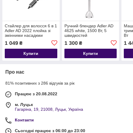
Стайлер для волосся 6 в 1
Ручний блендер Adler AD
Маши
Adler AD 2022 плойка зі
4625 white, 1500 Вт, 5
трим
змінними насадкми
швидкостей
Вт
1200Вт
1 049
1 300
1 4
₴
₴
Купити
Купити
Про нас
81% позитивних з 286 відгуків за рік
Працює з 20.08.2022
м. Луцьк
Гагаріна, 19, 21008, Луцьк, Україна
Контакти
Сьогодні працює з 06:00 до 23:00