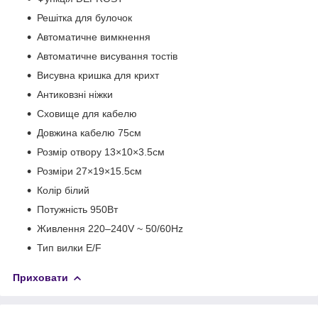
Решітка для булочок
Автоматичне вимкнення
Автоматичне висування тостів
Висувна кришка для крихт
Антиковзні ніжки
Сховище для кабелю
Довжина кабелю 75см
Розмір отвору 13×10×3.5см
Розміри 27×19×15.5см
Колір білий
Потужність 950Вт
Живлення 220–240V ~ 50/60Hz
Тип вилки E/F
Приховати