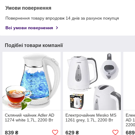
Умови повернення
Повернення товару впродовж 14 днів за рахунок покупця
Всі умови повернення
Подібні товари компанії
Скляний чайник Adler AD
Електрочайник Mesko MS
Елек
1274 white 1,7L, 2200 Вт
1261 grey, 1.7L, 2200 Вт
AD 1
2200
839
629
689
₴
₴