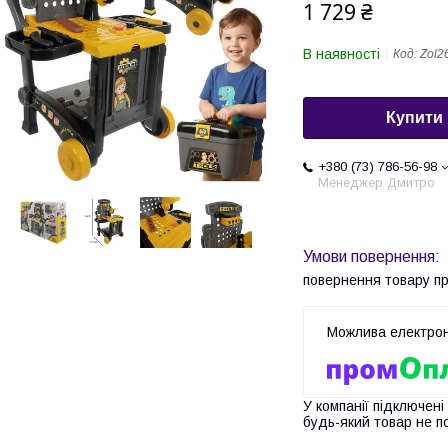
1 729 ₴
В наявності
Код:
Zol2
Купити
+380 (73) 786-56-98
Менеджер Дмитро
повернення товару п
У компанії підключені
будь-який товар не п