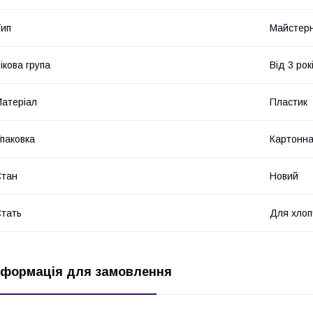
ип
Майстерн
ікова група
Від 3 рок
атеріал
Пластик
паковка
Картонна
Стан
Новий
тать
Для хлоп
нформація для замовлення