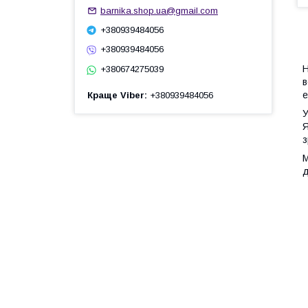
barnika.shop.ua@gmail.com
+380939484056
+380939484056
Н
+380674275039
в
е
Краще Viber
+380939484056
У
Я
з
М
д