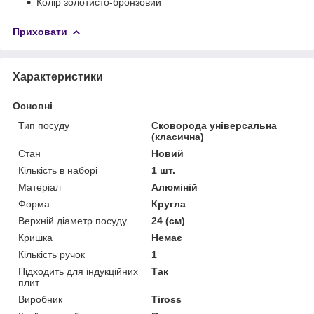
Колір золотисто-бронзовий
Приховати
Характеристики
Основні
Тип посуду
Сковорода універсальна
(класична)
Стан
Новий
Кількість в наборі
1 шт.
Матеріал
Алюміній
Форма
Кругла
Верхній діаметр посуду
24 (см)
Кришка
Немає
Кількість ручок
1
Підходить для індукційних
Так
плит
Виробник
Tiross