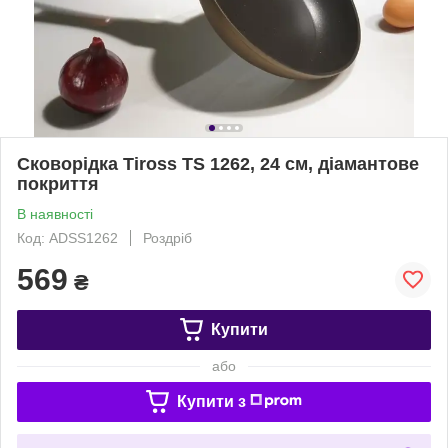
Сковорідка Tiross TS 1262, 24 см, діамантове
покриття
В наявності
Код: ADSS1262
Роздріб
569
₴
Купити
або
Купити з