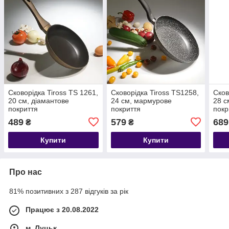
Сковорідка Tiross TS 1261,
Сковорідка Tiross TS1258,
Сков
20 см, діамантове
24 см, мармурове
28 с
покриття
покриття
покр
489
579
689
₴
₴
Купити
Купити
Про нас
81% позитивних з 287 відгуків за рік
Працює з 20.08.2022
м. Луцьк