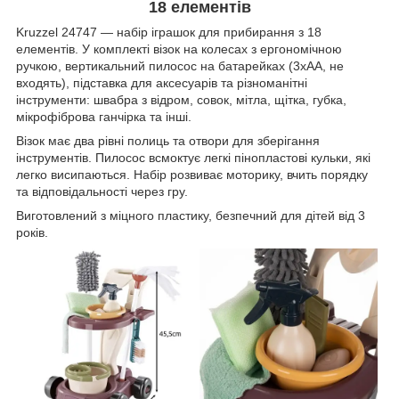
18 елементів
Kruzzel 24747 — набір іграшок для прибирання з 18
елементів. У комплекті візок на колесах з ергономічною
ручкою, вертикальний пилосос на батарейках (3xAA, не
входять), підставка для аксесуарів та різноманітні
інструменти: швабра з відром, совок, мітла, щітка, губка,
мікрофіброва ганчірка та інші.
Візок має два рівні полиць та отвори для зберігання
інструментів. Пилосос всмоктує легкі пінопластові кульки, які
легко висипаються. Набір розвиває моторику, вчить порядку
та відповідальності через гру.
Виготовлений з міцного пластику, безпечний для дітей від 3
років.