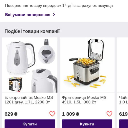
Повернення товару впродовж 14 днів за рахунок покупця
Всі умови повернення
Подібні товари компанії
Електрочайник Mesko MS
Фритюрниця Mesko MS
Чай
1261 grey, 1.7L, 2200 Вт
4910, 1.5L, 900 Вт
1,0 
629
1 809
619
₴
₴
Купити
Купити