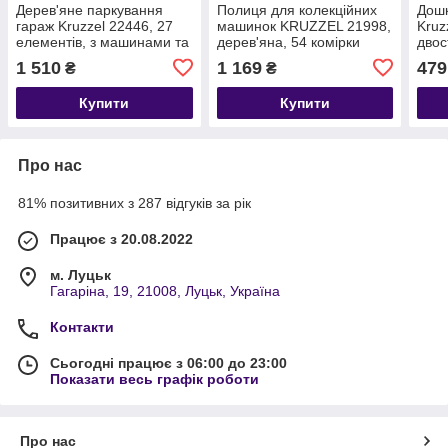
Дерев'яне паркування
Полиця для колекційних
Дошк
гараж Kruzzel 22446, 27
машинок KRUZZEL 21998,
Kruz
елементів, з машинами та
дерев'яна, 54 комірки
двос
вертольотом
елем
1 510
1 169
479
₴
₴
Купити
Купити
Про нас
81% позитивних з 287 відгуків за рік
Працює з 20.08.2022
м. Луцьк
Гагаріна, 19, 21008, Луцьк, Україна
Контакти
Сьогодні працює з 06:00 до 23:00
Показати весь графік роботи
Про нас