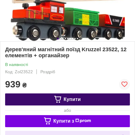
Дерев'яний магнітний поїзд Kruzzel 23522, 12
елементів + органайзер
В наявності
Код: Zol23522
Роздріб
939
₴
Купити
або
Купити з