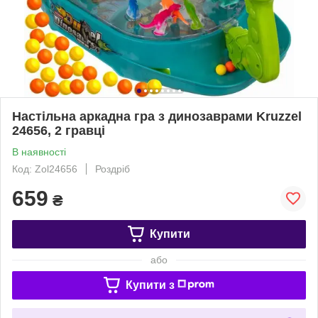
Настільна аркадна гра з динозаврами Kruzzel
24656, 2 гравці
В наявності
Код: Zol24656
Роздріб
659
₴
Купити
або
Купити з