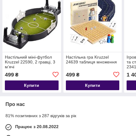
Настільний міні-футбол
Настільна гра Kruzzel
Ігро
Kruzzel 22590, 2 гравці, 3
24639 таблиця множення
та с
м’ячі
234
499
499
1 4
₴
₴
Купити
Купити
Про нас
81% позитивних з 287 відгуків за рік
Працює з 20.08.2022