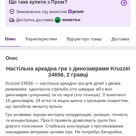
Що таке купити з Пром?
Замовлення під захистом
Доступна доставка
Опис
Характеристики
Відгуки про товар
Доставка
Опис
Настільна аркадна гра з динозаврами Kruzzel
24656, 2 гравці
Kruzzel 24656 — настільна аркадна гра для дітей з двома
режимами: одночасна стрільба (хто швидше зіб’є всіх
динозаврів суперника) та по черзі (хто точніше). У комплекті
16 динозаврів, 24 м’ячі та міцна арена з прозорим покриттям,
що запобігає вильоту кульок.
Гра розвиває зорово-моторну координацію, реакцію, точність
та концентрацію. Прості правила дозволяють грати без
довгого пояснення. Стабільна конструкція з протиковзкими
накладками витримує активні ігри. Не потребує батарейок,