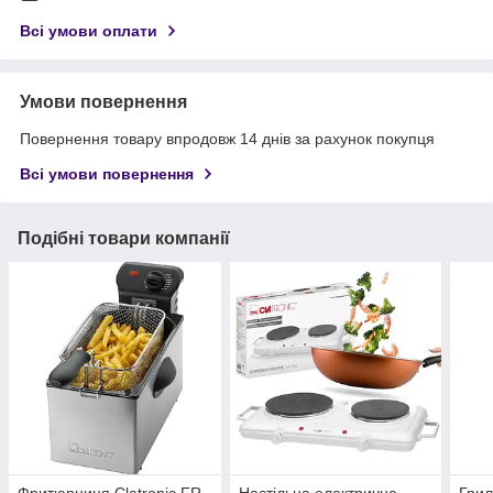
Всі умови оплати
Умови повернення
Повернення товару впродовж 14 днів за рахунок покупця
Всі умови повернення
Подібні товари компанії
Фритюрниця Clatronic FR
Настільна електрична
Грил