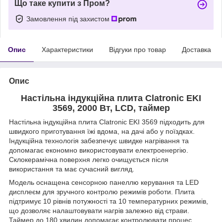
Що таке купити з Пром?
Замовлення під захистом
Опис
Характеристики
Відгуки про товар
Доставка
Опис
Настільна індукційна плита Clatronic EKI
3569, 2000 Вт, LCD, таймер
Настільна індукційна плита Clatronic EKI 3569 підходить для
швидкого приготування їжі вдома, на дачі або у поїздках.
Індукційна технологія забезпечує швидке нагрівання та
допомагає економно використовувати електроенергію.
Склокерамічна поверхня легко очищується після
використання та має сучасний вигляд.
Модель оснащена сенсорною панеллю керування та LED
дисплеєм для зручного контролю режимів роботи. Плита
підтримує 10 рівнів потужності та 10 температурних режимів,
що дозволяє налаштовувати нагрів залежно від страви.
Таймер до 180 хвилин допомагає контролювати процес