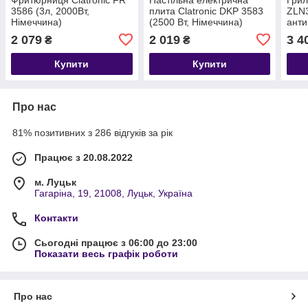
3586 (3л, 2000Вт,
плита Clatronic DKP 3583
ZLN3
Німеччина)
(2500 Вт, Німеччина)
анти
тай
2 079
2 019
3 4
₴
₴
Купити
Купити
Про нас
81% позитивних з 286 відгуків за рік
Працює з 20.08.2022
м. Луцьк
Гагаріна, 19, 21008, Луцьк, Україна
Контакти
Сьогодні працює з 06:00 до 23:00
Показати весь графік роботи
Про нас