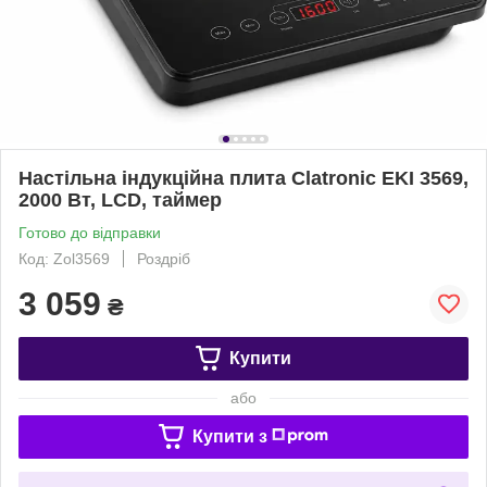
Настільна індукційна плита Clatronic EKI 3569,
2000 Вт, LCD, таймер
Готово до відправки
Код: Zol3569
Роздріб
3 059
₴
Купити
або
Купити з