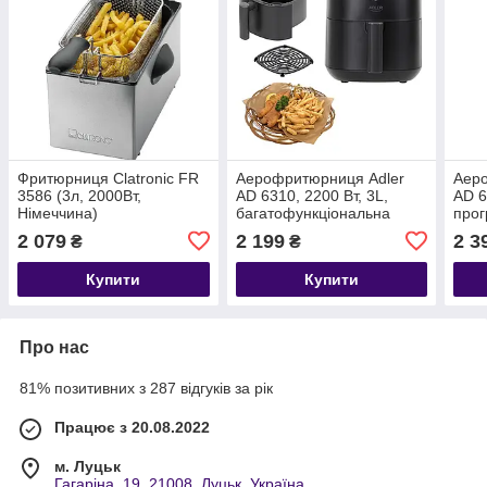
Фритюрниця Clatronic FR
Аерофритюрниця Adler
Аер
3586 (3л, 2000Вт,
AD 6310, 2200 Вт, 3L,
AD 6
Німеччина)
багатофункціональна
прог
духовка
2 079
2 199
2 3
₴
₴
Купити
Купити
Про нас
81% позитивних з 287 відгуків за рік
Працює з 20.08.2022
м. Луцьк
Гагаріна, 19, 21008, Луцьк, Україна