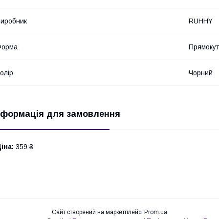
иробник
RUHHY
Форма
Прямоку
олір
Чорний
нформація для замовлення
іна:
359 ₴
Сайт створений на маркетплейсі
Prom.ua