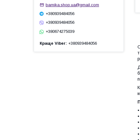
barnika.shop.ua@gmail.com
+380939484056
+380939484056
+380674275039
Краще Viber
+380939484056
С
т
р
Д
б
п
К
к
•
•
•
•
•
•