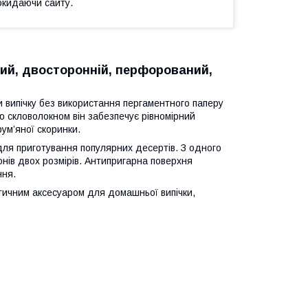
окидаючи сайту.
вий, двосторонній, перфорований,
 випічку без використання пергаментного паперу
 скловолокном він забезпечує рівномірний
ум’яної скоринки.
для приготування популярних десертів. З одного
нів двох розмірів. Антипригарна поверхня
ння.
тичним аксесуаром для домашньої випічки,