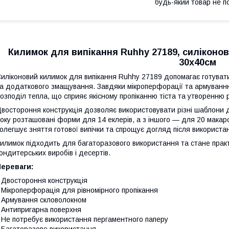
будь-який товар не п
Килимок для випікання Ruhhy 27189, силіконо
30x40см
иліконовий килимок для випікання Ruhhy 27189 допомагає готувати
а додаткового змащування. Завдяки мікроперфорації та армуванню
озподіл тепла, що сприяє якісному пропіканню тіста та утворенню р
востороння конструкція дозволяє використовувати різні шаблони 
оку розташовані форми для 14 еклерів, а з іншого — для 20 макаро
олегшує зняття готової випічки та спрощує догляд після використа
илимок підходить для багаторазового використання та стане прак
ондитерських виробів і десертів.
Переваги:
 Двостороння конструкція
 Мікроперфорація для рівномірного пропікання
 Армування скловолокном
 Антипригарна поверхня
 Не потребує використання пергаментного паперу
 Багаторазове використання