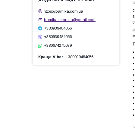
щ
С
https://barnika.com.ua
з
barnika.shop.ua@gmail.com
в
+380939484056
Р
м
+380939484056
+380674275039
•
Краще Viber
+380939484056
•
•
•
•
•
•
•
•
•
•
•