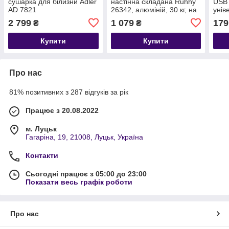
сушарка для білизни Adler
настінна складана Ruhhy
USB 
AD 7821
26342, алюміній, 30 кг, на
унів
18 гачків
2 799
1 079
179
₴
₴
Купити
Купити
Про нас
81% позитивних з 287 відгуків за рік
Працює з 20.08.2022
м. Луцьк
Гагаріна, 19, 21008, Луцьк, Україна
Контакти
Сьогодні працює з 05:00 до 23:00
Показати весь графік роботи
Про нас