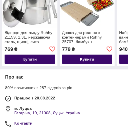
Відерце для льоду Ruhhy
Дошка для різання з
Набі
21159, 1.3L, нержавіюча
контейнерами Ruhhy
ванн
сталь, щипці, сито
25707, бамбук +
бамб
нержавіюча сталь,
Біли
769
779
940
₴
₴
40×28.5 см
Купити
Купити
Про нас
80% позитивних з 287 відгуків за рік
Працює з 20.08.2022
м. Луцьк
Гагаріна, 19, 21008, Луцьк, Україна
Контакти