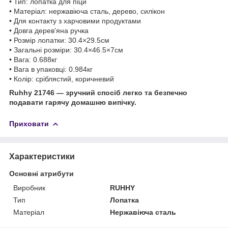
• Тип: лопатка для піци
• Матеріал: нержавіюча сталь, дерево, силікон
• Для контакту з харчовими продуктами
• Довга дерев'яна ручка
• Розмір лопатки: 30.4×29.5см
• Загальні розміри: 30.4×46.5×7см
• Вага: 0.688кг
• Вага в упаковці: 0.984кг
• Колір: сріблястий, коричневий
Ruhhy 21746 — зручний спосіб легко та безпечно
подавати гарячу домашню випічку.
Приховати
Характеристики
Основні атрибути
Виробник
RUHHY
Тип
Лопатка
Матеріал
Нержавіюча сталь